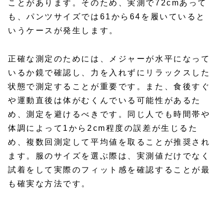
ことがあります。そのため、実測で72cmあって
も、パンツサイズでは61から64を履いていると
いうケースが発生します。
正確な測定のためには、メジャーが水平になって
いるか鏡で確認し、力を入れずにリラックスした
状態で測定することが重要です。また、食後すぐ
や運動直後は体がむくんでいる可能性があるた
め、測定を避けるべきです。同じ人でも時間帯や
体調によって1から2cm程度の誤差が生じるた
め、複数回測定して平均値を取ることが推奨され
ます。服のサイズを選ぶ際は、実測値だけでなく
試着をして実際のフィット感を確認することが最
も確実な方法です。