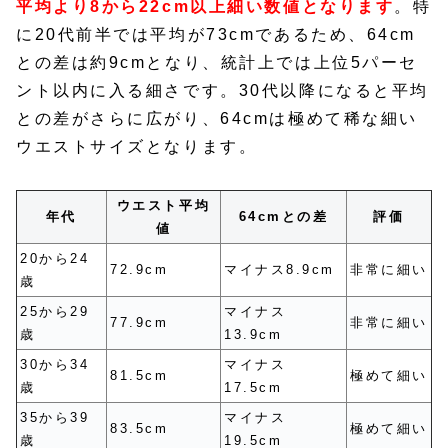
平均より8から22cm以上細い数値となります
。特
に20代前半では平均が73cmであるため、64cm
との差は約9cmとなり、統計上では上位5パーセ
ント以内に入る細さです。30代以降になると平均
との差がさらに広がり、64cmは極めて稀な細い
ウエストサイズとなります。
ウエスト平均
年代
64cmとの差
評価
値
20から24
72.9cm
マイナス8.9cm
非常に細い
歳
25から29
マイナス
77.9cm
非常に細い
歳
13.9cm
30から34
マイナス
81.5cm
極めて細い
歳
17.5cm
35から39
マイナス
83.5cm
極めて細い
歳
19.5cm