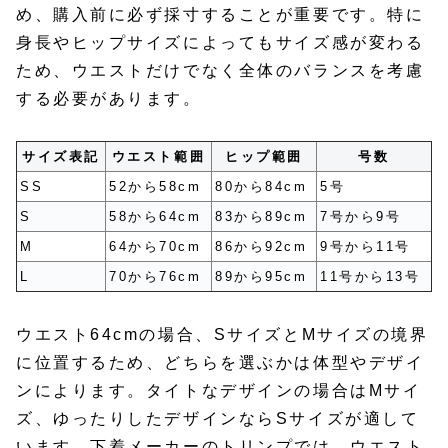
め、購入前に必ず採寸することが重要です。特に
身長やヒップサイズによってもサイズ感が変わる
ため、ウエストだけでなく全体のバランスを考慮
する必要があります。
サイズ表記
ウエスト範囲
ヒップ範囲
号数
SS
52から58cm
80から84cm
5号
S
58から64cm
83から89cm
7号から9号
M
64から70cm
86から92cm
9号から11号
L
70から76cm
89から95cm
11号から13号
ウエスト64cmの場合、SサイズとMサイズの境界
に位置するため、どちらを選ぶかは体型やデザイ
ンによります。タイトなデザインの場合はMサイ
ズ、ゆったりしたデザインならSサイズが適して
います。下着メーカーのトリンプでは、ウエスト