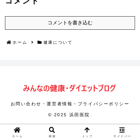
コメント
コメントを書き込む
ホーム
健康について
お問い合わせ・運営者情報・プライバシーポリシー
© 2025 浜田医院.
ホーム
検索
トップ
サイドバー