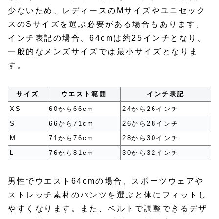
少ないため、レディースのMサイズやユニセック
スのSサイズを選ぶ必要がある場合もあります。
インチ表記の場合、64cmは約25インチとなり、
一般的なメンズサイズでは最小サイズとなりま
す。
サイズ
ウエスト範囲
インチ表記
XS
60から66cm
24から26インチ
S
66から71cm
26から28インチ
M
71から76cm
28から30インチ
L
76から81cm
30から32インチ
男性でウエスト64cmの場合、スポーツウェアや
ストレッチ素材のパンツを選ぶと体にフィットし
やすくなります。また、ベルトで調整できるデザ