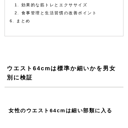
効果的な筋トレとエクササイズ
食事管理と生活習慣の改善ポイント
まとめ
ウエスト64cmは標準か細いかを男女
別に検証
女性のウエスト64cmは細い部類に入る