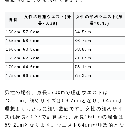
女性の理想ウエスト(身
女性の平均ウエスト(身
身長
長×0.38)
長×0.43)
150cm
57.0cm
64.5cm
155cm
58.9cm
66.7cm
160cm
60.8cm
68.8cm
165cm
62.7cm
71.0cm
170cm
64.6cm
73.1cm
175cm
66.5cm
75.3cm
男性の場合、身長170cmで理想ウエストは
73.1cm、細めサイズは69.7cmとなり、64cmは
理想よりもさらに細い数値です。女性の細めサイ
ズは身長×0.37で計算され、身長160cmの場合は
59.2cmとなります。ウエスト64cmが理想的とな