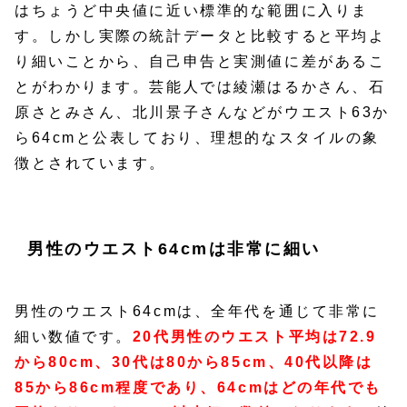
はちょうど中央値に近い標準的な範囲に入りま
す。しかし実際の統計データと比較すると平均よ
り細いことから、自己申告と実測値に差があるこ
とがわかります。芸能人では綾瀬はるかさん、石
原さとみさん、北川景子さんなどがウエスト63か
ら64cmと公表しており、理想的なスタイルの象
徴とされています。
男性のウエスト64cmは非常に細い
男性のウエスト64cmは、全年代を通じて非常に
細い数値です。
20代男性のウエスト平均は72.9
から80cm、30代は80から85cm、40代以降は
85から86cm程度であり、64cmはどの年代でも