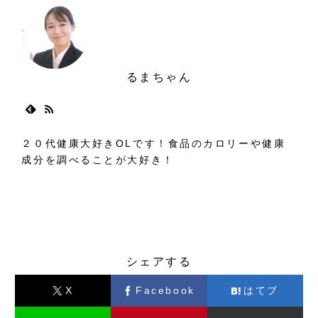
るまちゃん
２０代健康大好きOLです！食品のカロリーや健康
成分を調べることが大好き！
健康について
シェアする
X
Facebook
はてブ