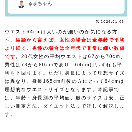
2026.01.05
ウエスト64cmは太いのか細いのか気になる方
へ。
結論から言えば、女性の場合は全年齢で平均
より細く、男性の場合は全年代で非常に細い数値
です
。20代女性の平均ウエストは67から70cm、
男性は73から80cmであり、64cmはいずれも平
均を下回ります。ただし身長によって理想サイズ
は異なり、身長165cm前後の方にとって64cmは
理想的なウエストサイズとなります。本記事で
は、年齢・身長別の平均値、服のサイズ目安、正
しい測定方法、ダイエット法まで詳しく解説しま
す。