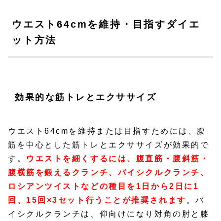
ウエスト64cmを維持・目指すダイエ
ット方法
効果的な筋トレとエクササイズ
ウエスト64cmを維持または目指すためには、腹
筋を中心とした筋トレとエクササイズが効果的で
す。
ウエストを細くするには、腹直筋・腹斜筋・
腹横筋を鍛えるクランチ、バイシクルクランチ、
ロシアンツイストなどの種目を1日から2日に1
回、15回×3セット行うことが推奨されます
。バ
イシクルクランチは、仰向けになり対角の肘と膝