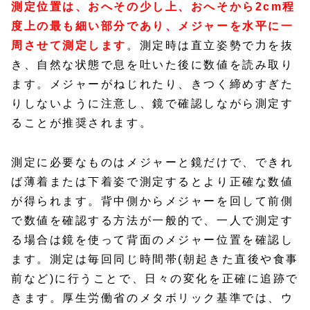
測定位置は、おへその少し上、おへそから2cm程
度上の最も細い部分であり、メジャーを水平に一
周させて測定します
。測定時は直立姿勢で力を抜
き、自然な状態で息を吐いた後に数値を読み取り
ます。メジャーがねじれたり、きつく締めすぎた
りしないように注意し、鏡で確認しながら測定す
ることが推奨されます。
測定に必要なものはメジャーと鏡だけで、できれ
ば薄着または下着姿で測定するとより正確な数値
が得られます。背中側からメジャーを回して前側
で数値を確認する方法が一般的で、一人で測定す
る場合は鏡を使って背面のメジャー位置を確認し
ます。測定は毎回同じ時間帯(朝起きた直後や食事
前など)に行うことで、日々の変化を正確に追跡で
きます。厚生労働省のメタボリック基準では、ウ