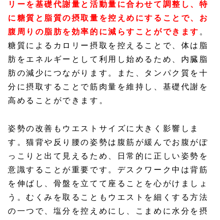
リーを基礎代謝量と活動量に合わせて調整し、特
に糖質と脂質の摂取量を控えめにすることで、お
腹周りの脂肪を効率的に減らすことができます
。
糖質によるカロリー摂取を控えることで、体は脂
肪をエネルギーとして利用し始めるため、内臓脂
肪の減少につながります。また、タンパク質を十
分に摂取することで筋肉量を維持し、基礎代謝を
高めることができます。
姿勢の改善もウエストサイズに大きく影響しま
す。猫背や反り腰の姿勢は腹筋が緩んでお腹がぽ
っこりと出て見えるため、日常的に正しい姿勢を
意識することが重要です。デスクワーク中は背筋
を伸ばし、骨盤を立てて座ることを心がけましょ
う。むくみを取ることもウエストを細くする方法
の一つで、塩分を控えめにし、こまめに水分を摂