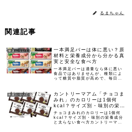
るまちゃん
関連記事
一本満足バーは体に悪い？原
健康について
材料と栄養成分から分かる真
実と安全な食べ方
一本満足バーは適量なら体に悪い
食品ではありませんが、種類によ
って糖質や脂質が高めで、毎日複
数本の習慣になるとカロリー過多
や栄養の偏りにつながりやすい点
が「体に悪い」と言われる主因で
カントリーマアム「チョコま
健康について
す。 特にシリアル系は1本で180
みれ」のカロリーは1個何
から200kcal前後かつ...
kcal？サイズ別・味別の栄養
成分と太らない食べ方
チョコまみれのカロリーは1個何
kcal？サイズ別・味別の栄養成分
と太らない食べ方カントリーマア
ム「チョコまみれ」は、通常サイ
ズ1個あたり約50kcalで、糖質と