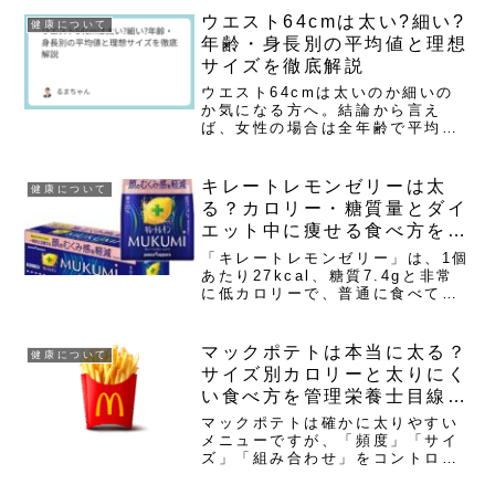
脂質が高く、食べ過ぎると太りや
ウエスト64cmは太い?細い?
健康について
すいお菓子です。しかし、1日2か
年齢・身長別の平均値と理想
ら3個までと量を決...
サイズを徹底解説
ウエスト64cmは太いのか細いの
か気になる方へ。結論から言え
ば、女性の場合は全年齢で平均よ
り細く、男性の場合は全年代で非
常に細い数値です。20代女性の平
均ウエストは67から70cm、男性
キレートレモンゼリーは太
健康について
は73から80cmであり、64cmはい
る？カロリー・糖質量とダイ
ずれも平均を下回...
エット中に痩せる食べ方を徹
底解説
「キレートレモンゼリー」は、1個
あたり27kcal、糖質7.4gと非常
に低カロリーで、普通に食べてい
れば太る心配はほとんどありませ
ん。むしろ、クエン酸2700mgが
疲労感を軽減し、代謝をサポート
マックポテトは本当に太る？
健康について
するため、ダイエット中の間食と
サイズ別カロリーと太りにく
して最適です。本...
い食べ方を管理栄養士目線で
解説
マックポテトは確かに太りやすい
メニューですが、「頻度」「サイ
ズ」「組み合わせ」をコントロー
ルすればダイエット中でも完全NG
ではありません。この記事では、