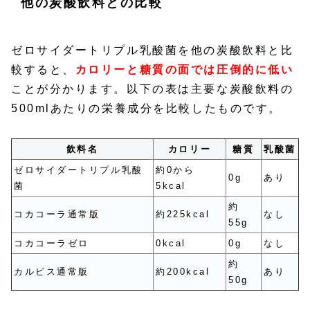
他の炭酸飲料との比較
ゼロサイダートリプル乳酸菌を他の炭酸飲料と比
較すると、
カロリーと糖質の面では圧倒的に低い
ことが分かります。以下の表は主要な炭酸飲料の
500mlあたりの栄養成分を比較したものです。
飲料名
カロリー
糖質
乳酸菌
ゼロサイダートリプル乳酸
約0から
0g
あり
菌
5kcal
約
コカコーラ通常版
約225kcal
なし
55g
コカコーラゼロ
0kcal
0g
なし
約
カルピス通常版
約200kcal
あり
50g