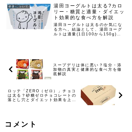
カロリー・脂質・注意点を押さえ
湯田ヨーグルトは太る?カロ
健康について
たうえで、太りにくい食べ方まで
リー・糖質と適量・ダイエッ
具体的に解説します。マックポ...
ト効果的な食べ方を解説
湯田ヨーグルトは太るのか気にな
る方へ。結論として、湯田ヨーグ
ルトは適量(1日100から150g)を
守り、プレーンタイプを選べば太
る可能性は低いですが、加糖タイ
プを食べ過ぎるとカロリーと糖質
が高いため太ります。プレーンは
100gあたり83kc...
スープデリは体に悪い？塩分・添
加物の真実と健康的な食べ方を徹
底解説
ロッテ「ZERO（ゼロ）」チョコ
は太る？砂糖ゼロチョコレートの
落とし穴とダイエット効果を上げ
る食べ方
コメント